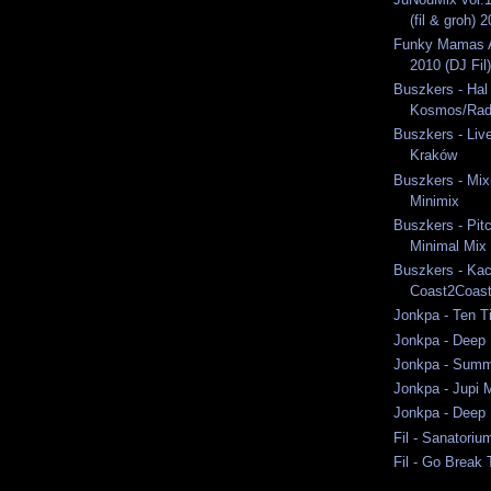
(fil & groh) 
Funky Mamas A
2010 (DJ Fil)
Buszkers - Hal
Kosmos/Rad
Buszkers - Liv
Kraków
Buszkers - Mixi
Minimix
Buszkers - Pit
Minimal Mix
Buszkers - Ka
Coast2Coast
Jonkpa - Ten T
Jonkpa - Deep 
Jonkpa - Summ
Jonkpa - Jupi 
Jonkpa - Deep 
Fil - Sanatori
Fil - Go Break