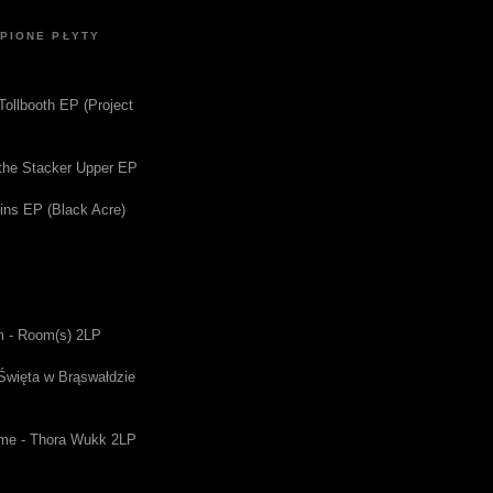
UPIONE PŁYTY
 Tollbooth EP (Project
f the Stacker Upper EP
gins EP (Black Acre)
m - Room(s) 2LP
 Święta w Brąswałdzie
me - Thora Wukk 2LP