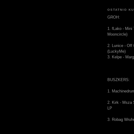
OSTATNIO K
GROH:
1. fLako - Mini
Mooncircle)
2. Lunice - Of
(LuckyMe)
3. Kelpe - Mar
BUSZKERS:
1. Machinedru
2. Kirk - Msza
LP
3. Robag Wruh