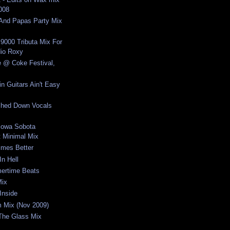
2008
nd Papas Party Mix
 9000 Tributa Mix For
io Roxy
e @ Coke Festival,
n Guitars Ain't Easy
ched Down Vocals
cowa Sobota
 Minimal Mix
imes Better
In Hell
ertime Beats
Mix
Inside
um Mix (Nov 2009)
 The Glass Mix