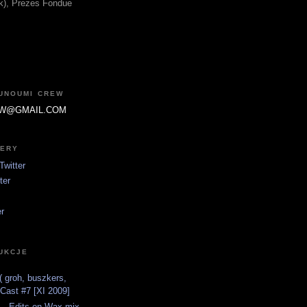
fik), Prezes Fondue
JUNOUMI CREW
W@GMAIL.COM
TERY
witter
ter
er
UKCJE
 groh, buszkers,
tCast #7 [XI 2009]
 - Edits on Wax mix