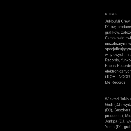
O NAS
JuNouMi Crew t
DJ-ów, produc
grafików, założ
Członkowie zwi
niezależnymi w
specjalizujący
winylowych: hi
Records, funk
Papas Recordi
elektroniczny
i KOH-I-NOOR 
Me Records.
W skład JuNou
Groh (DJ i wyda
(DJ), Buszkers 
producent), Mi
Jonkpa (DJ, wy
Yoma (DJ, grafi