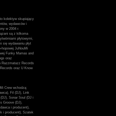
o kolektyw skupiający
entów, wydawców i
ony w 2004 r.
ązani są z kilkoma
ytwórniami płytowymi,
mi się wydawaniu płyt
p-hopowej JuNouMi
owej Funky Mamas and
ngs oraz
ch Razzmatazz Records
Records oraz U Know
Mi Crew wchodzą:
wca), Fil (DJ), Link
(DJ), Sonar Soul (DJ i
ss Groove (DJ),
dawca i producent),
k i producent), Szatek