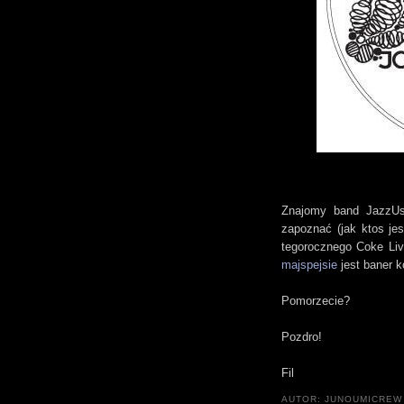
Znajomy band JazzUs,
zapoznać (jak ktos jes
tegorocznego Coke Live
majspejsie
jest baner k
Pomorzecie?
Pozdro!
Fil
AUTOR:
JUNOUMICREW