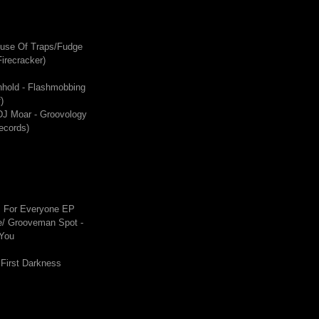
ouse Of Traps/Fudge
irecracker)
hhold - Flashmobbing
)
DJ Moar - Groovology
ecords)
s For Everyone EP
/ Grooveman Spot -
 You
 First Darkness