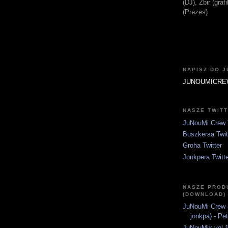
(DJ), Zbir (gra
(Prezes)
NAPISZ DO 
JUNOUMICRE
NASZE TWIT
JuNouMi Crew T
Buszkersa Twit
Groha Twitter
Jonkpera Twitt
NASZE PROD
(DOWNLOAD)
JuNouMi Crew (
jonkpa) - Pe
JuNouMix vol.1