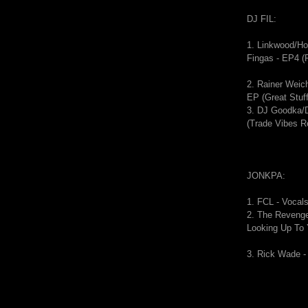
DJ FIL:
1. Linkwood/H
Fingas - EP4 (F
2. Rainer Weic
EP (Great Stuff
3. DJ Goodka/
(Trade Vibes R
JONKPA:
1.
FCL - Vocal
2.
The Revenge
Looking Up To
3. Rick Wade -