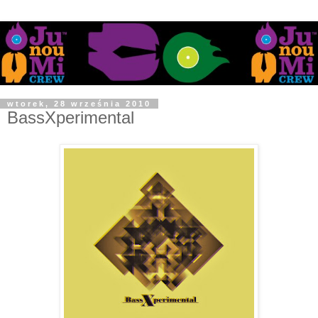
wtorek, 28 września 2010
BassXperimental