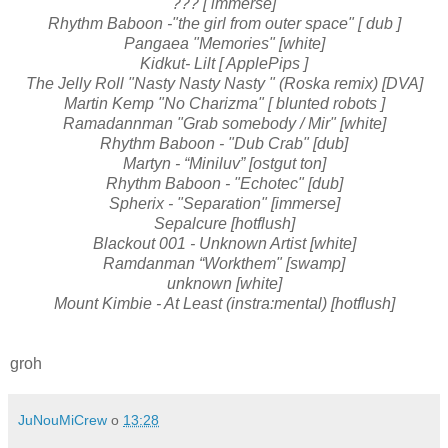
??? [ immerse]
Rhythm Baboon -"the girl from outer space" [ dub ]
Pangaea "Memories" [white]
Kidkut- Lilt [ ApplePips ]
The Jelly Roll "Nasty Nasty Nasty " (Roska remix) [DVA]
Martin Kemp "No Charizma" [ blunted robots ]
Ramadannman "Grab somebody / Mir" [white]
Rhythm Baboon - "Dub Crab" [dub]
Martyn - “Miniluv” [ostgut ton]
Rhythm Baboon - "Echotec" [dub]
Spherix - "Separation" [immerse]
Sepalcure [hotflush]
Blackout 001 - Unknown Artist [white]
Ramdanman “Workthem" [swamp]
unknown [white]
Mount Kimbie - At Least (instra:mental) [hotflush]
groh
JuNouMiCrew
o
13:28