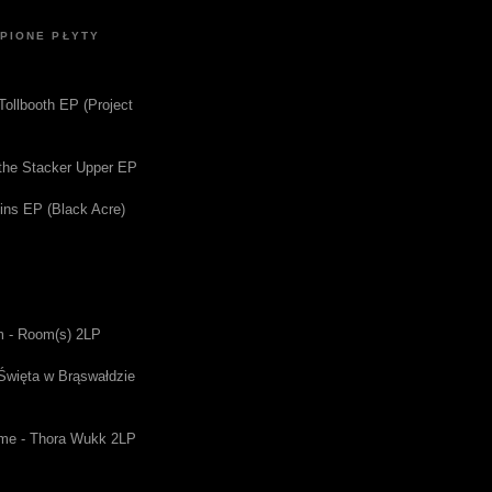
UPIONE PŁYTY
 Tollbooth EP (Project
f the Stacker Upper EP
gins EP (Black Acre)
m - Room(s) 2LP
 Święta w Brąswałdzie
me - Thora Wukk 2LP