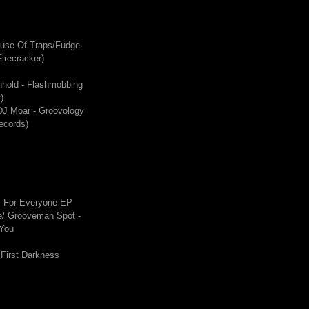
ouse Of Traps/Fudge
irecracker)
hhold - Flashmobbing
)
DJ Moar - Groovology
ecords)
s For Everyone EP
/ Grooveman Spot -
 You
 First Darkness