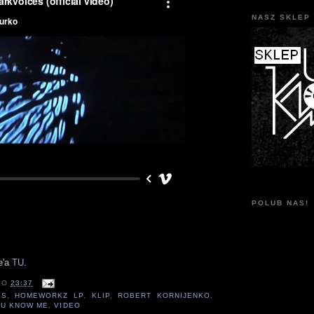
NASZ SKLEP 
POLUB NAS!
e'a
TU
.
O
23:37
ES
,
HOMEWORKZ LP
,
KLIP
,
ROBERT KORNIJENKO
,
,
U KNOW ME
,
VIDEO