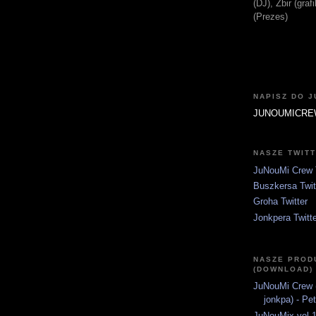
(DJ), Zbir (gra
(Prezes)
NAPISZ DO 
JUNOUMICRE
NASZE TWIT
JuNouMi Crew T
Buszkersa Twit
Groha Twitter
Jonkpera Twitt
NASZE PROD
(DOWNLOAD)
JuNouMi Crew (
jonkpa) - Pe
JuNouMix vol.1