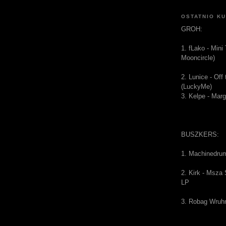
OSTATNIO K
GROH:
1. fLako - Mini
Mooncircle)
2. Lunice - Of
(LuckyMe)
3. Kelpe - Mar
BUSZKERS:
1. Machinedru
2. Kirk - Msza
LP
3. Robag Wruh