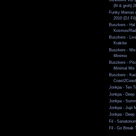
(fil & groh) 
Funky Mamas A
2010 (DJ Fil)
Buszkers - Hal
Kosmos/Rad
Buszkers - Liv
Kraków
Buszkers - Mixi
Minimix
Buszkers - Pit
Minimal Mix
Buszkers - Ka
Coast2Coast
Jonkpa - Ten T
Jonkpa - Deep 
Jonkpa - Summ
Jonkpa - Jupi 
Jonkpa - Deep 
Fil - Sanatori
Fil - Go Break