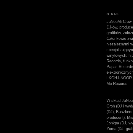
O NAS
JuNouMi Crew t
DJ-ów, produc
grafików, założ
Członkowie zwi
niezależnymi w
specjalizujący
winylowych: hi
Records, funk
Papas Recordi
elektroniczny
i KOH-I-NOOR 
Me Records.
W skład JuNou
Groh (DJ i wyda
(DJ), Buszkers 
producent), Mi
Jonkpa (DJ, wy
Yoma (DJ, grafi