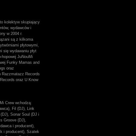
o kolektyw skupiający
entów, wydawców i
ony w 2004 r.
ązani są z kilkoma
ytwórniami płytowymi,
mi się wydawaniu płyt
p-hopowej JuNouMi
owej Funky Mamas and
ngs oraz
ch Razzmatazz Records
Records oraz U Know
Mi Crew wchodzą:
wca), Fil (DJ), Link
(DJ), Sonar Soul (DJ i
ss Groove (DJ),
dawca i producent),
k i producent), Szatek