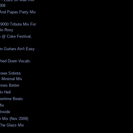
2008
nd Papas Party Mix
 9000 Tributa Mix For
io Roxy
e @ Coke Festival,
n Guitars Ain't Easy
ched Down Vocals
cowa Sobota
 Minimal Mix
imes Better
In Hell
ertime Beats
Mix
Inside
um Mix (Nov 2009)
 The Glass Mix