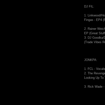
DJ FIL:
1. Linkwood/H
Fingas - EP4 (F
2. Rainer Weic
EP (Great Stuff
3. DJ Goodka/
(Trade Vibes R
JONKPA:
1.
FCL - Vocal
2.
The Revenge
Looking Up To
3. Rick Wade -