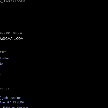
fik), Prezes Fondue
JUNOUMI CREW
W@GMAIL.COM
TERY
witter
ter
er
UKCJE
 groh, buszkers,
tCast #7 [XI 2009]
 - Edits on Wax mix