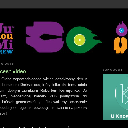
IA 2010
JUNOUCAST
ices" video
 Groha zapowiadającego wielce oczekiwany debiut
p do numeru
Darkvoices
, który kilka dni temu udało
moim dobrym ziomkiem
Robertem Kornijenko
. Do
yliśmy nieocenionej kamery VHS podłączonej do
 których generowaliśmy i filmowaliśmy sprzężenie
podobny do tego jaki powoduje ustawienie na przeciw
njoy!