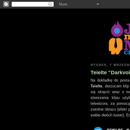
WTOREK, 7 WRZEŚN
Teielte "Darkvo
Na dokładkę do posta
Teielte
, dorzucam kli
się skręcić wraz z 
stworzenia klipu uż
telewizora, za pomocą
zwrotne obrazu (efekt 
siebie dwóch luster). E