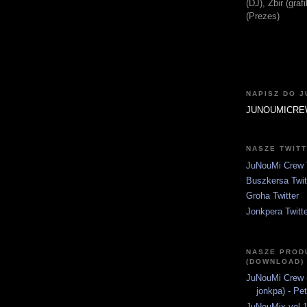
(DJ), Zbir (gra
(Prezes)
NAPISZ DO 
JUNOUMICRE
NASZE TWIT
JuNouMi Crew T
Buszkersa Twit
Groha Twitter
Jonkpera Twitt
NASZE PROD
(DOWNLOAD)
JuNouMi Crew (
jonkpa) - Pe
JuNouMix vol.1