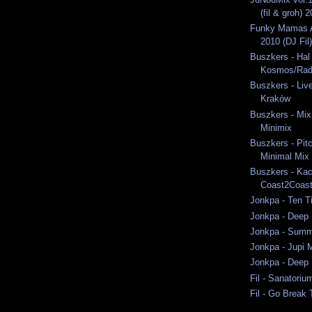
(fil & groh) 
Funky Mamas A
2010 (DJ Fil)
Buszkers - Hal
Kosmos/Rad
Buszkers - Liv
Kraków
Buszkers - Mixi
Minimix
Buszkers - Pit
Minimal Mix
Buszkers - Ka
Coast2Coast
Jonkpa - Ten T
Jonkpa - Deep 
Jonkpa - Summ
Jonkpa - Jupi 
Jonkpa - Deep 
Fil - Sanatori
Fil - Go Break