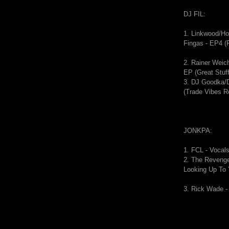
DJ FIL:
1. Linkwood/H
Fingas - EP4 (F
2. Rainer Weic
EP (Great Stuff
3. DJ Goodka/
(Trade Vibes R
JONKPA:
1.
FCL - Vocal
2.
The Revenge
Looking Up To
3. Rick Wade -