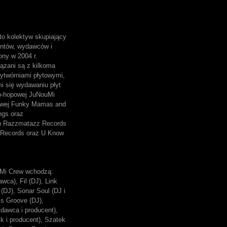
o kolektyw skupiający
entów, wydawców i
ony w 2004 r.
ązani są z kilkoma
ytwórniami płytowymi,
mi się wydawaniu płyt
p-hopowej JuNouMi
owej Funky Mamas and
ngs oraz
ch Razzmatazz Records
Records oraz U Know
Mi Crew wchodzą:
wca), Fil (DJ), Link
(DJ), Sonar Soul (DJ i
ss Groove (DJ),
dawca i producent),
k i producent), Szatek