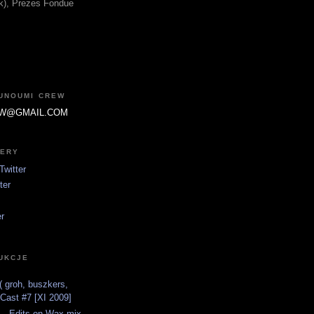
fik), Prezes Fondue
JUNOUMI CREW
W@GMAIL.COM
TERY
witter
ter
er
UKCJE
 groh, buszkers,
tCast #7 [XI 2009]
 - Edits on Wax mix