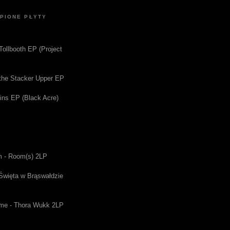
UPIONE PŁYTY
 Tollbooth EP (Project
f the Stacker Upper EP
gins EP (Black Acre)
m - Room(s) 2LP
 Święta w Brąswałdzie
me - Thora Wukk 2LP