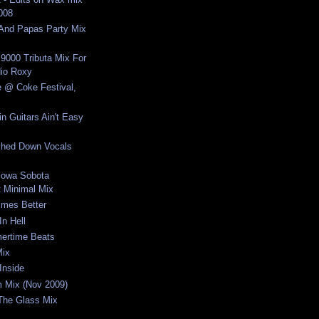
2008
nd Papas Party Mix
 9000 Tributa Mix For
io Roxy
e @ Coke Festival,
n Guitars Ain't Easy
ched Down Vocals
cowa Sobota
 Minimal Mix
imes Better
In Hell
ertime Beats
Mix
Inside
um Mix (Nov 2009)
 The Glass Mix