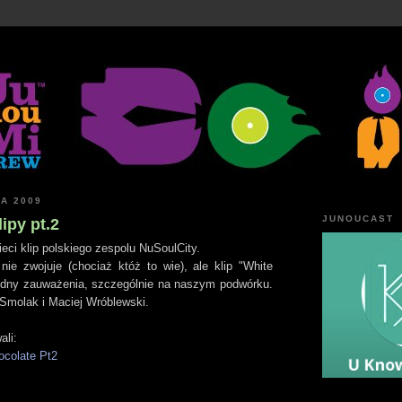
IA 2009
JUNOUCAST
ipy pt.2
ieci klip polskiego zespolu NuSoulCity.
nie zwojuje (chociaż któż to wie), ale klip "White
godny zauważenia, szczególnie na naszym podwórku.
Smolak i Maciej Wróblewski.
ali:
ocolate Pt2