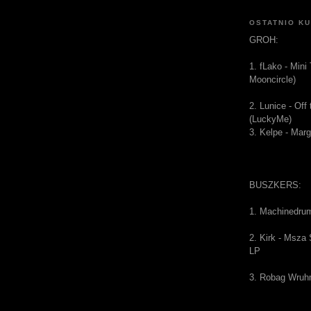
OSTATNIO K
GROH:
1. fLako - Mini
Mooncircle)
2. Lunice - Of
(LuckyMe)
3. Kelpe - Mar
BUSZKERS:
1. Machinedru
2. Kirk - Msza
LP
3. Robag Wruh