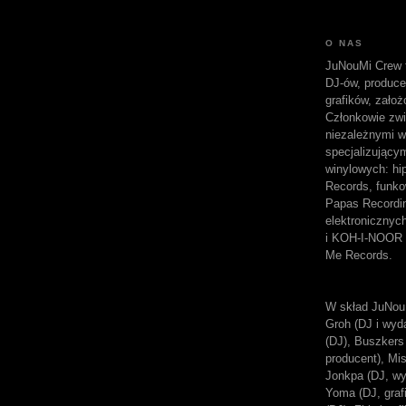
O NAS
JuNouMi Crew t
DJ-ów, produc
grafików, założ
Członkowie zwi
niezależnymi w
specjalizujący
winylowych: hi
Records, funk
Papas Recordi
elektroniczny
i KOH-I-NOOR 
Me Records.
W skład JuNou
Groh (DJ i wyda
(DJ), Buszkers 
producent), Mi
Jonkpa (DJ, wy
Yoma (DJ, grafi