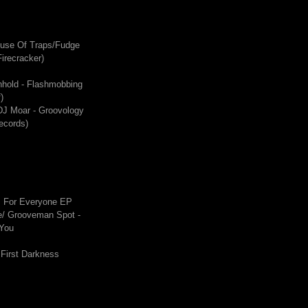
ouse Of Traps/Fudge
irecracker)
hhold - Flashmobbing
)
DJ Moar - Groovology
ecords)
s For Everyone EP
/ Grooveman Spot -
 You
 First Darkness