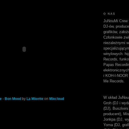
O NAS
JuNouMi Crew t
DJ-ów, produc
grafików, założ
Członkowie zwi
niezależnymi w
specjalizujący
winylowych: hi
Records, funk
Papas Recordi
elektroniczny
i KOH-I-NOOR 
Me Records.
W skład JuNou
e - Bon Mood
by
La Mixette
on
Mixcloud
Groh (DJ i wyda
(DJ), Buszkers 
producent), Mi
Jonkpa (DJ, wy
Yoma (DJ, grafi