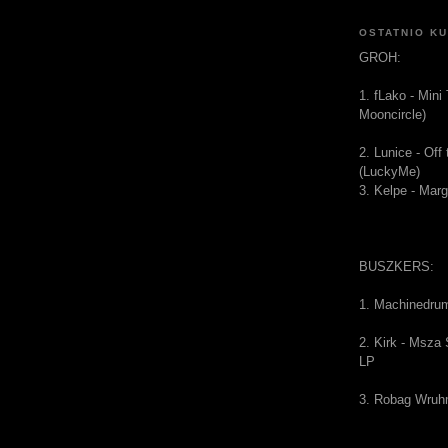
OSTATNIO K
GROH:
1. fLako - Mini
Mooncircle)
2. Lunice - Of
(LuckyMe)
3. Kelpe - Mar
BUSZKERS:
1. Machinedru
2. Kirk - Msza
LP
3. Robag Wruh