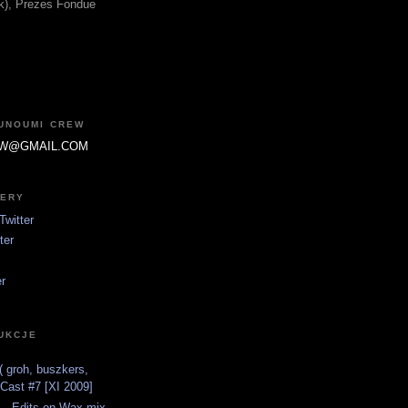
fik), Prezes Fondue
JUNOUMI CREW
W@GMAIL.COM
TERY
witter
ter
er
UKCJE
 groh, buszkers,
tCast #7 [XI 2009]
 - Edits on Wax mix