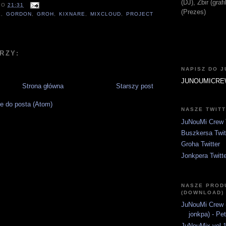
(DJ), Zbir (gra
O
21:31
(Prezes)
E
,
GORDON
,
GROH
,
KIXNARE
,
MIXCLOUD
,
PROJECT
RZY:
NAPISZ DO 
JUNOUMICRE
Strona główna
Starszy post
e do posta (Atom)
NASZE TWIT
JuNouMi Crew T
Buszkersa Twit
Groha Twitter
Jonkpera Twitt
NASZE PROD
(DOWNLOAD)
JuNouMi Crew (
jonkpa) - Pe
JuNouMix vol.1