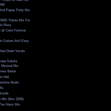
2008
nd Papas Party Mix
 9000 Tributa Mix For
io Roxy
e @ Coke Festival,
n Guitars Ain't Easy
ched Down Vocals
cowa Sobota
 Minimal Mix
imes Better
In Hell
ertime Beats
Mix
Inside
um Mix (Nov 2009)
 The Glass Mix