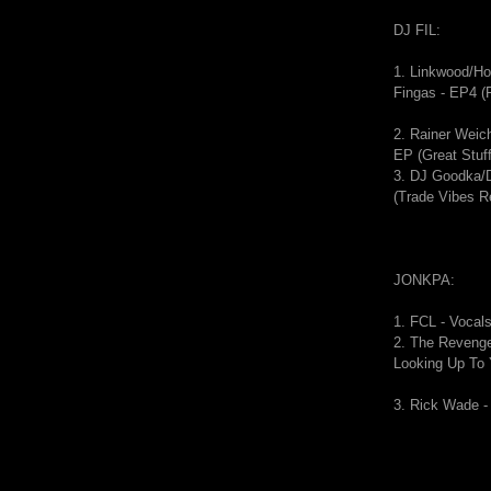
DJ FIL:
1. Linkwood/H
Fingas - EP4 (F
2. Rainer Weic
EP (Great Stuff
3. DJ Goodka/
(Trade Vibes R
JONKPA:
1.
FCL - Vocal
2.
The Revenge
Looking Up To
3. Rick Wade -