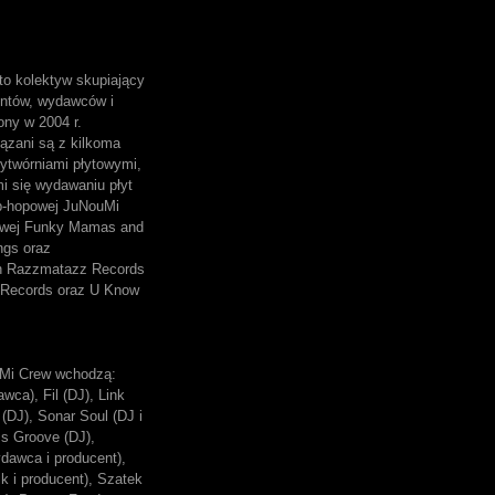
o kolektyw skupiający
entów, wydawców i
ony w 2004 r.
ązani są z kilkoma
ytwórniami płytowymi,
mi się wydawaniu płyt
p-hopowej JuNouMi
owej Funky Mamas and
ngs oraz
ch Razzmatazz Records
Records oraz U Know
Mi Crew wchodzą:
wca), Fil (DJ), Link
(DJ), Sonar Soul (DJ i
ss Groove (DJ),
dawca i producent),
k i producent), Szatek