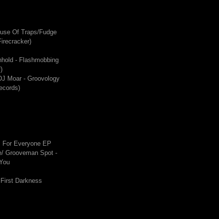
ouse Of Traps/Fudge
irecracker)
hhold - Flashmobbing
)
DJ Moar - Groovology
ecords)
s For Everyone EP
/ Grooveman Spot -
 You
 First Darkness