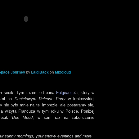
Space Journey
by
Laid Back
on
Mixcloud
en secik. Tym razem od pana
Fulgeance
'a, który w
atał na
Danielowym Release Party
w krakowskiej
ty nie było mnie na tej imprezie, ale postaramy się,
nia wizyta Francuza w tym roku w Polsce. Poniżej
ecik '
Bon Mood
', w sam raz na zakończenie
our sunny mornings, your snowy evenings and more