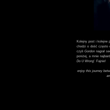
Kolejny post i kolejne
chodzi o dość często
czyli
Gordon
nagrał sec
poniżej, a mnie najbar
Do U Wrong
'. Fajnie!
enjoy this journey bet
an