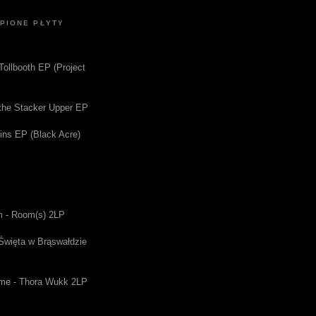
UPIONE PŁYTY
 Tollbooth EP (Project
f the Stacker Upper EP
gins EP (Black Acre)
m - Room(s) 2LP
 Święta w Brąswałdzie
me - Thora Wukk 2LP