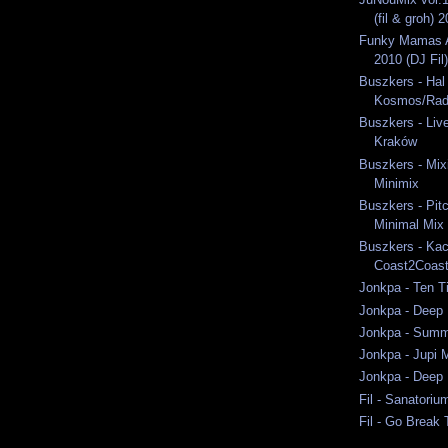
(fil & groh) 
Funky Mamas A
2010 (DJ Fil)
Buszkers - Hal
Kosmos/Rad
Buszkers - Liv
Kraków
Buszkers - Mixi
Minimix
Buszkers - Pit
Minimal Mix
Buszkers - Ka
Coast2Coast
Jonkpa - Ten T
Jonkpa - Deep 
Jonkpa - Summ
Jonkpa - Jupi 
Jonkpa - Deep 
Fil - Sanatori
Fil - Go Break