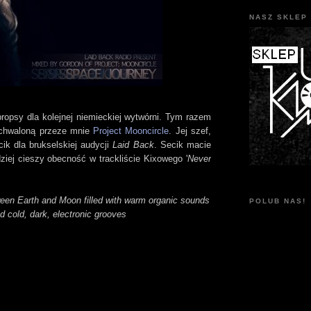
NASZ SKLEP 
 propsy dla kolejnej niemieckiej wytwórni. Tym razem
 chwaloną przeze mnie
Project Mooncircle
. Jej szef,
ik dla brukselskiej audycji
Laid Back
. Secik macie
dziej cieszy obecność w trackliście Kixowego '
Never
ween Earth and Moon filled with warm organic sounds
POLUB NAS!
d cold, dark, electronic grooves