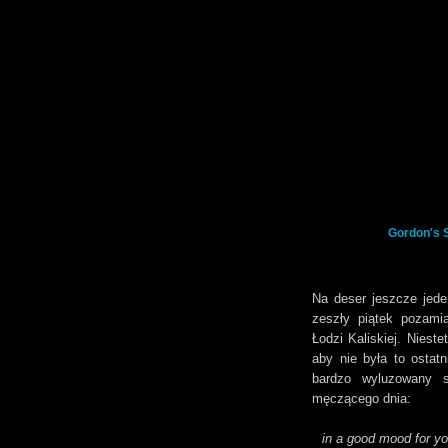
Gordon's 
Na deser jeszcze jed
zeszły piątek pozami
Łodzi Kaliskiej. Nieste
aby nie była to ostat
bardzo wyluzowany s
męczącego dnia:
in a good mood for y