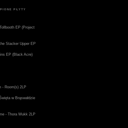
UPIONE PŁYTY
 Tollbooth EP (Project
f the Stacker Upper EP
gins EP (Black Acre)
m - Room(s) 2LP
 Święta w Brąswałdzie
me - Thora Wukk 2LP