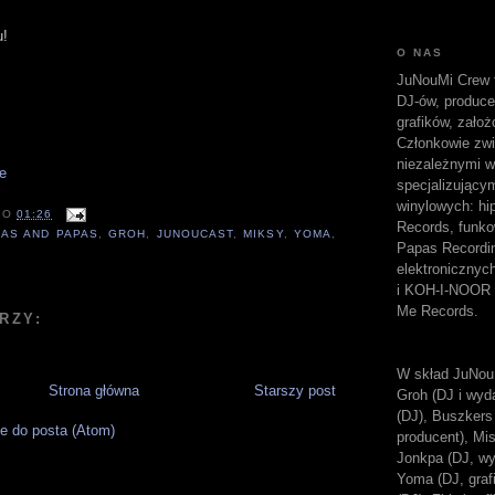
u!
O NAS
JuNouMi Crew t
DJ-ów, produc
grafików, założ
Członkowie zwi
niezależnymi w
specjalizujący
winylowych: hi
O
01:26
Records, funk
AS AND PAPAS
,
GROH
,
JUNOUCAST
,
MIKSY
,
YOMA
,
Papas Recordi
elektroniczny
i KOH-I-NOOR 
Me Records.
RZY:
W skład JuNou
Strona główna
Starszy post
Groh (DJ i wyda
(DJ), Buszkers 
e do posta (Atom)
producent), Mi
Jonkpa (DJ, wy
Yoma (DJ, grafi