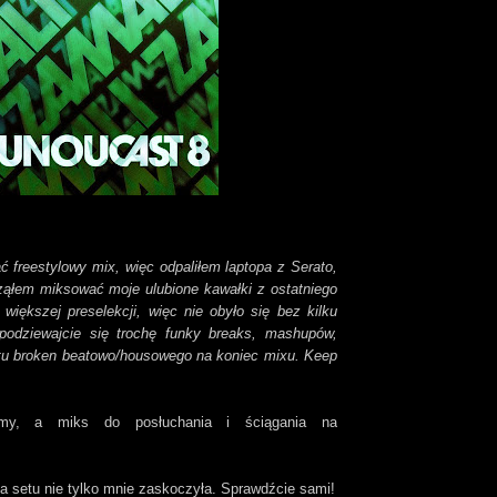
 freestylowy mix, więc odpaliłem laptopa z Serato,
cząłem miksować moje ulubione kawałki z ostatniego
większej preselekcji, więc nie obyło się bez kilku
podziewajcie się trochę funky breaks, mashupów,
matu broken beatowo/housowego na koniec mixu. Keep
omy, a miks do posłuchania i ściągania na
 setu nie tylko mnie zaskoczyła. Sprawdźcie sami!