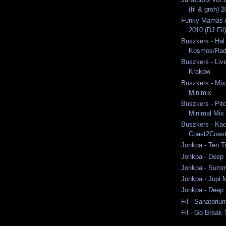
(fil & groh) 
Funky Mamas A
2010 (DJ Fil)
Buszkers - Hal
Kosmos/Rad
Buszkers - Liv
Kraków
Buszkers - Mixi
Minimix
Buszkers - Pit
Minimal Mix
Buszkers - Ka
Coast2Coast
Jonkpa - Ten T
Jonkpa - Deep 
Jonkpa - Summ
Jonkpa - Jupi 
Jonkpa - Deep 
Fil - Sanatori
Fil - Go Break