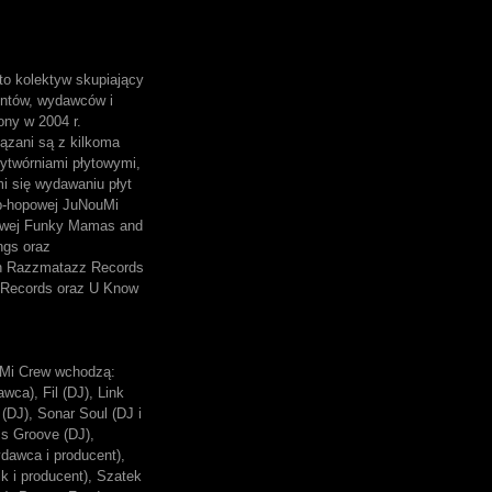
o kolektyw skupiający
entów, wydawców i
ony w 2004 r.
ązani są z kilkoma
ytwórniami płytowymi,
mi się wydawaniu płyt
p-hopowej JuNouMi
owej Funky Mamas and
ngs oraz
ch Razzmatazz Records
Records oraz U Know
Mi Crew wchodzą:
wca), Fil (DJ), Link
(DJ), Sonar Soul (DJ i
ss Groove (DJ),
dawca i producent),
k i producent), Szatek