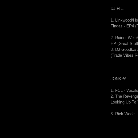
DJ FIL:
1. Linkwood/H
Fingas - EP4 (F
2. Rainer Weic
EP (Great Stuff
3. DJ Goodka/
(Trade Vibes R
JONKPA:
1.
FCL - Vocal
2.
The Revenge
Looking Up To
3. Rick Wade -