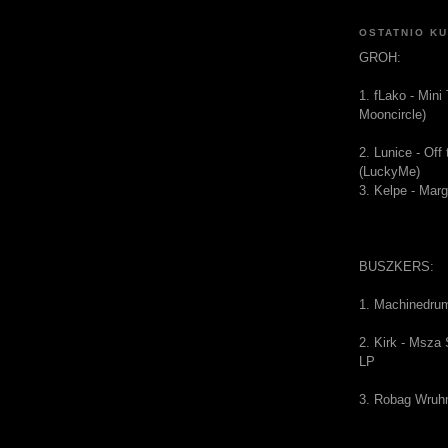
OSTATNIO K
GROH:
1. fLako - Mini
Mooncircle)
2. Lunice - Of
(LuckyMe)
3. Kelpe - Mar
BUSZKERS:
1. Machinedru
2. Kirk - Msza
LP
3. Robag Wruh