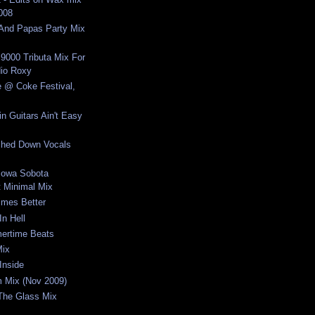
2008
nd Papas Party Mix
 9000 Tributa Mix For
io Roxy
e @ Coke Festival,
n Guitars Ain't Easy
ched Down Vocals
cowa Sobota
 Minimal Mix
imes Better
In Hell
ertime Beats
Mix
Inside
um Mix (Nov 2009)
 The Glass Mix