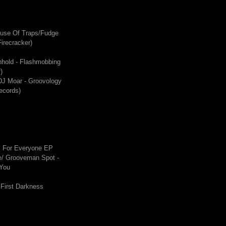
ouse Of Traps/Fudge
irecracker)
hhold - Flashmobbing
)
DJ Moar - Groovology
ecords)
s For Everyone EP
/ Grooveman Spot -
 You
 First Darkness