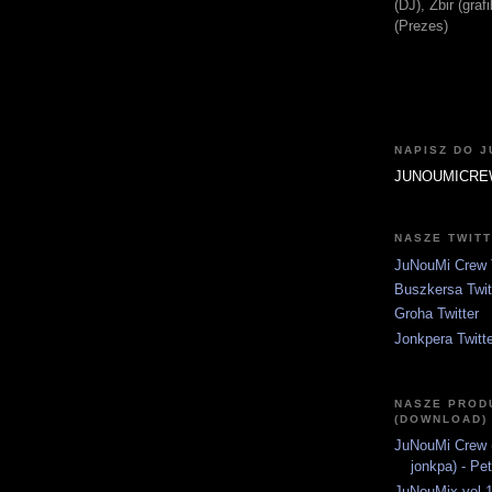
(DJ), Zbir (gra
(Prezes)
NAPISZ DO 
JUNOUMICRE
NASZE TWIT
JuNouMi Crew T
Buszkersa Twit
Groha Twitter
Jonkpera Twitt
NASZE PROD
(DOWNLOAD)
JuNouMi Crew (
jonkpa) - Pe
JuNouMix vol.1