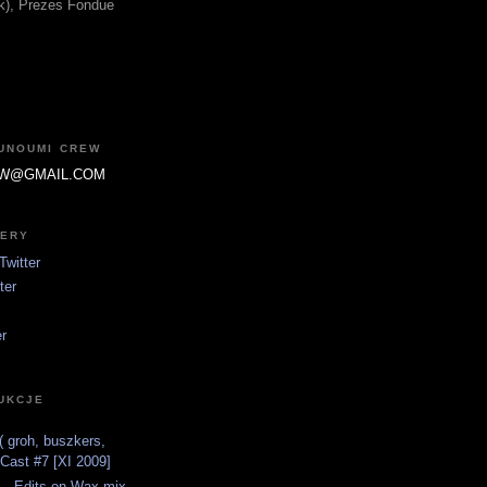
fik), Prezes Fondue
JUNOUMI CREW
W@GMAIL.COM
TERY
witter
ter
er
UKCJE
 groh, buszkers,
tCast #7 [XI 2009]
 - Edits on Wax mix