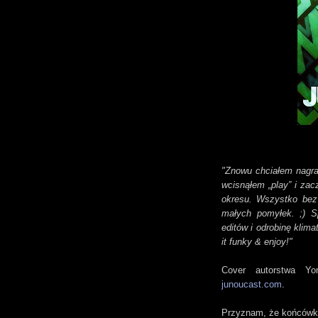
"Znowu chciałem nagrać
wcisnąłem „play” i za
okresu. Wszystko bez 
małych pomyłek. ;) S
editów i odrobinę kli
it funky & enjoy!"
Cover autorstwa Y
junoucast.com
.
Przyznam, że końcówka