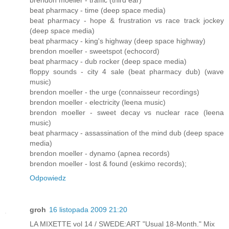
beat pharmacy - time (deep space media)
beat pharmacy - hope & frustration vs race track jockey
(deep space media)
beat pharmacy - king's highway (deep space highway)
brendon moeller - sweetspot (echocord)
beat pharmacy - dub rocker (deep space media)
floppy sounds - city 4 sale (beat pharmacy dub) (wave
music)
brendon moeller - the urge (connaisseur recordings)
brendon moeller - electricity (leena music)
brendon moeller - sweet decay vs nuclear race (leena
music)
beat pharmacy - assassination of the mind dub (deep space
media)
brendon moeller - dynamo (apnea records)
brendon moeller - lost & found (eskimo records);
Odpowiedz
groh
16 listopada 2009 21:20
LA MIXETTE vol 14 / SWEDE:ART "Usual 18-Month." Mix