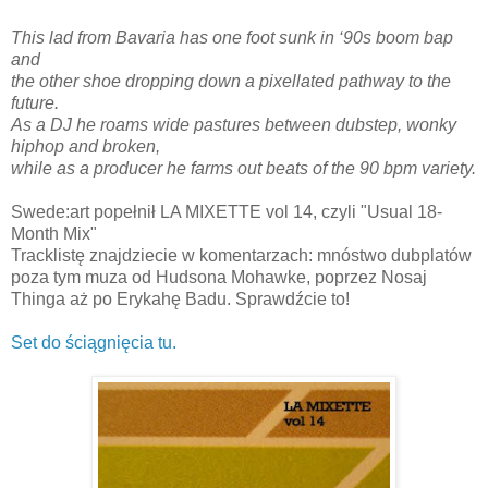
This lad from Bavaria has one foot sunk in ‘90s boom bap
and
the other shoe dropping down a pixellated pathway to the
future.
As a DJ he roams wide pastures between dubstep, wonky
hiphop and broken,
while as a producer he farms out beats of the 90 bpm variety.
Swede:art popełnił LA MIXETTE vol 14, czyli "Usual 18-
Month Mix"
Tracklistę znajdziecie w komentarzach: mnóstwo dubplatów
poza tym muza od Hudsona Mohawke, poprzez Nosaj
Thinga aż po Erykahę Badu. Sprawdźcie to!
Set do ściągnięcia tu.