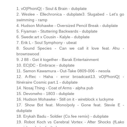
1. vO|PhoniQ| - Soul & Brain - dubplate
2. Weslee - Ellechronica - dubplate3. Slugabed - Let's go
swimming - ramp
4. Hudson Mohawke - Oversized Pencil Break - dubplate
5. Fiyaman - Stuttering Backwards - dubplate
6. Swede:art x Cousin - Kalyle - dubplate
7. Erik L - Soul Symphony - ubeat
8. Sound Species - Can we call it love feat. Ahu -
brownswood
9. J 88 - Get it together - Barak Entertainment
10. EC|DC - Embrace - dubplate
11. Samon Kawamura - Out-Take 0809-006 - nesola
12. A-Rec - Haha - error broadcast13. vO|PhoniQ| -
Itinéraire Cosmic part.1 - dubplate
14. Nosaj Thing - Coat of Arms - alpha pub
15. Devonwho - 1803 - dubplate
16. Hudson Mohawke - Still on it - wireblock x luckyme
17. Show Bot feat. Mono/poly - Gone feat. Stevie E -
dubplate
18. Erykah Badu - Soldier (Co.fee remix) - dubplate
19. Robot Koch vs Cerebral Vortex - After Shocks (fLako