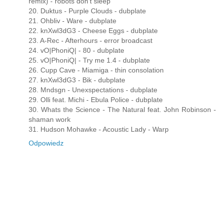
remix) - robots don't sleep
20. Duktus - Purple Clouds - dubplate
21. Ohbliv - Ware - dubplate
22. knXwl3dG3 - Cheese Eggs - dubplate
23. A-Rec - Afterhours - error broadcast
24. vO|PhoniQ| - 80 - dubplate
25. vO|PhoniQ| - Try me 1.4 - dubplate
26. Cupp Cave - Miamiga - thin consolation
27. knXwl3dG3 - Bik - dubplate
28. Mndsgn - Unexspectations - dubplate
29. Olli feat. Michi - Ebula Police - dubplate
30. Whats the Science - The Natural feat. John Robinson -
shaman work
31. Hudson Mohawke - Acoustic Lady - Warp
Odpowiedz