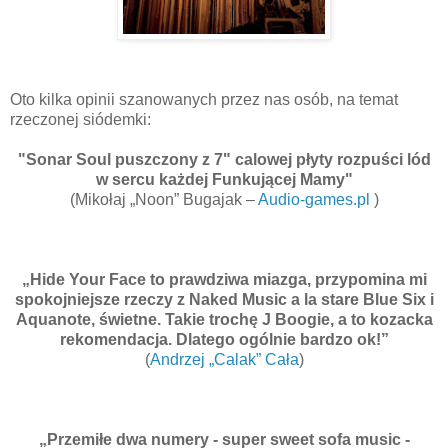
Oto kilka opinii szanowanych przez nas osób, na temat
rzeczonej siódemki:
"Sonar Soul puszczony z 7" calowej płyty rozpuści lód
w sercu każdej Funkującej Mamy"
(Mikołaj „Noon” Bugajak –
Audio-games.pl
)
„Hide Your Face to prawdziwa miazga, przypomina mi
spokojniejsze rzeczy z Naked Music a la stare Blue Six i
Aquanote, świetne. Takie trochę J Boogie, a to kozacka
rekomendacja. Dlatego ogólnie bardzo ok!”
(
Andrzej „Calak” Cała
)
„Przemiłe dwa numery - super sweet sofa music -