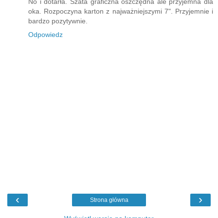
No i dotarła. Szata graficzna oszczędna ale przyjemna dla
oka. Rozpoczyna karton z najważniejszymi 7". Przyjemnie i
bardzo pozytywnie.
Odpowiedz
‹
›
Strona główna