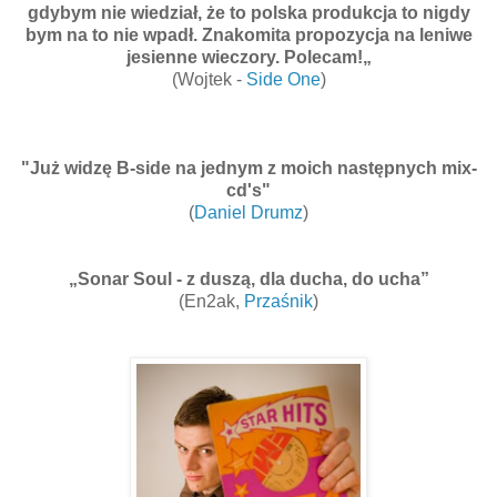
gdybym nie wiedział, że to polska produkcja to nigdy
bym na to nie wpadł. Znakomita propozycja na leniwe
jesienne wieczory. Polecam!„
(Wojtek -
Side One
)
"Już widzę B-side na jednym z moich następnych mix-
cd's"
(
Daniel Drumz
)
„Sonar Soul - z duszą, dla ducha, do ucha”
(En2ak,
Przaśnik
)