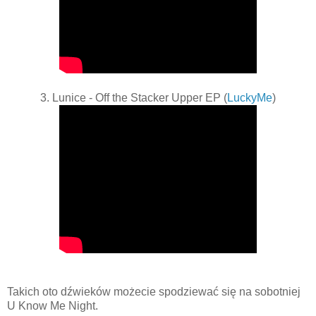
3. Lunice - Off the Stacker Upper EP (
LuckyMe
)
Takich oto dźwieków możecie spodziewać się na sobotniej
U Know Me Night.