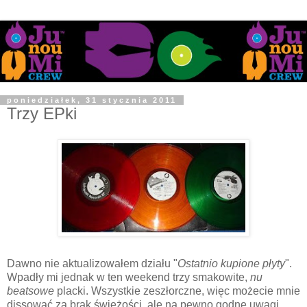
poniedziałek, 31 stycznia 2011
Trzy EPki
Dawno nie aktualizowałem działu "
Ostatnio kupione płyty
".
Wpadły mi jednak w ten weekend trzy smakowite,
nu
beatsowe
placki. Wszystkie zeszłorczne, więc możecie mnie
dissować za brak świeżości, ale na pewno godne uwagi.