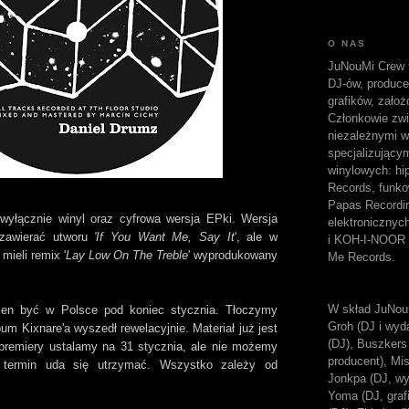
O NAS
JuNouMi Crew t
DJ-ów, produc
grafików, założ
Członkowie zwi
niezależnymi w
specjalizujący
winylowych: hi
Records, funk
Papas Recordi
wyłącznie winyl oraz cyfrowa wersja EPki. Wersja
elektroniczny
 zawierać utworu
'If You Want Me, Say It
', ale w
i KOH-I-NOOR 
mieli remix '
Lay Low On The Treble
' wyprodukowany
Me Records.
W skład JuNou
nien być w Polsce pod koniec stycznia. Tłoczymy
Groh (DJ i wyda
um Kixnare'a wyszedł rewelacyjnie. Materiał już jest
(DJ), Buszkers 
 premiery ustalamy na 31 stycznia, ale nie możemy
producent), Mi
 termin uda się utrzymać. Wszystko zależy od
Jonkpa (DJ, wy
Yoma (DJ, grafi