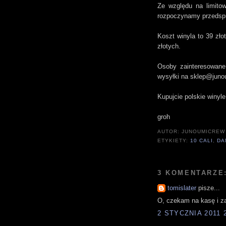
Ze względu na limitow
rozpoczynamy przedsp
Koszt winyla to 39 złot
złotych.
Osoby zainteresowan
wysyłki na sklep@jun
Kupujcie polskie winyle
groh
AUTOR:
JUNOUMICREW
ETYKIETY:
10 CALI
,
DA
3 KOMENTARZE
tomislater
pisze...
O, czekam na kasę i 
2 STYCZNIA 2011 