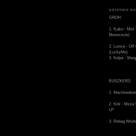
OSTATNIO K
GROH:
1. fLako - Mini
Mooncircle)
2. Lunice - Of
(LuckyMe)
3. Kelpe - Mar
BUSZKERS:
1. Machinedru
2. Kirk - Msza
LP
3. Robag Wruh