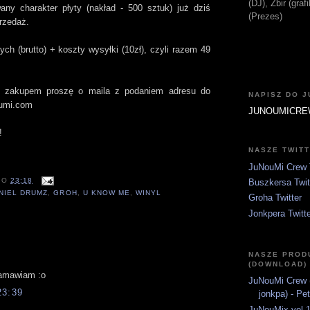
(DJ), Zbir (gra
any charakter płyty (nakład - 500 sztuk) już dziś
(Prezes)
rzedaż.
ych (brutto) + koszty wysyłki (10zł), czyli razem 49
e zakupem proszę o maila z podaniem adresu do
NAPISZ DO 
oumi.com
JUNOUMICRE
!
NASZE TWIT
JuNouMi Crew T
O
23:18
Buszkersa Twit
NIEL DRUMZ
,
GROH
,
U KNOW ME
,
WINYL
Groha Twitter
Jonkpera Twitt
:
NASZE PROD
(DOWNLOAD)
zamawiam :o
JuNouMi Crew (
23:39
jonkpa) - Pe
JuNouMix vol.1