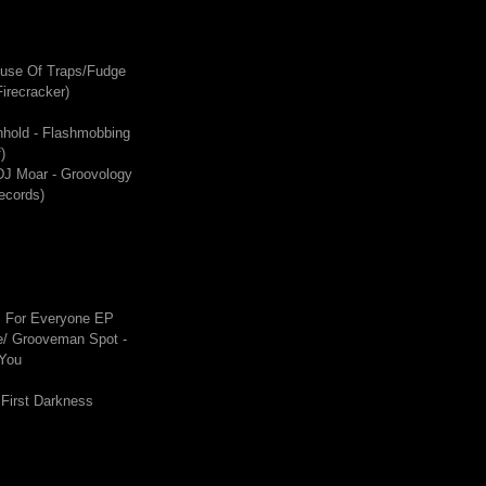
ouse Of Traps/Fudge
irecracker)
hhold - Flashmobbing
)
DJ Moar - Groovology
ecords)
s For Everyone EP
/ Grooveman Spot -
 You
 First Darkness