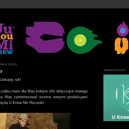
ZNIA 2011
JUNOUCAST
P
ciekawy rok!
zątku mam dla Was kolejne info dotyczące nowego
cę Was zainteresować trzema nowymi produkcjami
e wyda U Know Me Records!