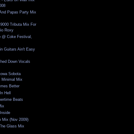
2008
nd Papas Party Mix
 9000 Tributa Mix For
io Roxy
e @ Coke Festival,
n Guitars Ain't Easy
ched Down Vocals
cowa Sobota
 Minimal Mix
imes Better
In Hell
ertime Beats
Mix
Inside
um Mix (Nov 2009)
 The Glass Mix