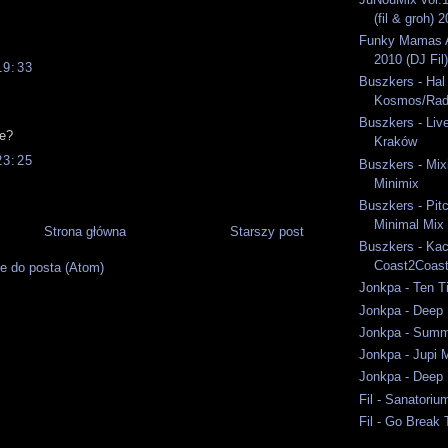
(fil & groh) 
Funky Mamas A
2010 (DJ Fil)
19:33
Buszkers - Hal
Kosmos/Rad
Buszkers - Liv
ve?
Kraków
23:25
Buszkers - Mixi
Minimix
Buszkers - Pit
Minimal Mix
Strona główna
Starszy post
Buszkers - Ka
Coast2Coast
e do posta (Atom)
Jonkpa - Ten T
Jonkpa - Deep 
Jonkpa - Summ
Jonkpa - Jupi 
Jonkpa - Deep 
Fil - Sanatori
Fil - Go Break