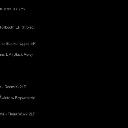
UPIONE PŁYTY
 Tollbooth EP (Project
f the Stacker Upper EP
gins EP (Black Acre)
m - Room(s) 2LP
 Święta w Brąswałdzie
me - Thora Wukk 2LP