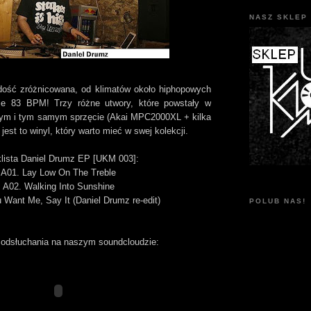
NASZ SKLEP 
ość zróżnicowana, od klimatów około hiphopowych
ie 83 BPM! Trzy różne utwory, które powstały w
nym i tym samym sprzęcie (Akai MPC2000XL + kilka
jest to winyl, który warto mieć w swej kolekcji.
lista Daniel Drumz EP [UKM 003]:
A01. Lay Low On The Treble
A02. Walking Into Sunshine
u Want Me, Say It (Daniel Drumz re-edit)
POLUB NAS!
o odsłuchania na naszym soundcloudzie: