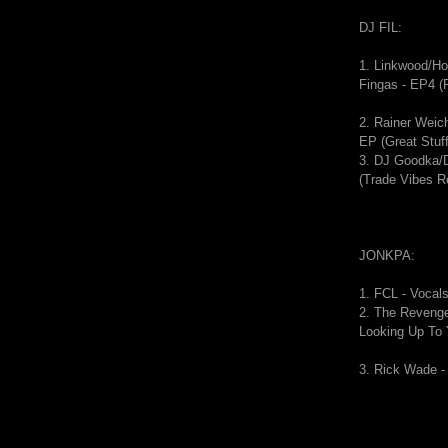
DJ FIL:
1. Linkwood/H
Fingas - EP4 (F
2. Rainer Weic
EP (Great Stuff
3. DJ Goodka/
(Trade Vibes R
JONKPA:
1.
FCL - Vocal
2.
The Revenge
Looking Up To
3. Rick Wade -