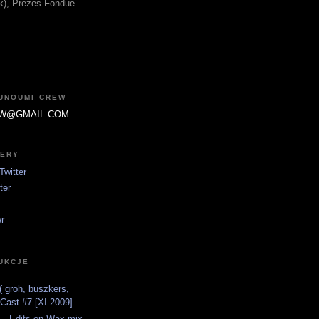
fik), Prezes Fondue
JUNOUMI CREW
W@GMAIL.COM
TERY
witter
ter
er
UKCJE
 groh, buszkers,
tCast #7 [XI 2009]
 - Edits on Wax mix