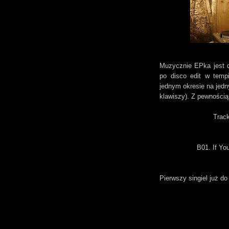
Muzycznie EPka jest d
po disco edit w temp
jednym okresie na jed
klawiszy). Z pewnością 
Track
B01. If Yo
Pierwszy singiel już d