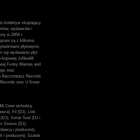
o kolektyw skupiający
entów, wydawców i
ony w 2004 r.
ązani są z kilkoma
ytwórniami płytowymi,
mi się wydawaniu płyt
p-hopowej JuNouMi
owej Funky Mamas and
ngs oraz
ch Razzmatazz Records
Records oraz U Know
Mi Crew wchodzą:
wca), Fil (DJ), Link
(DJ), Sonar Soul (DJ i
ss Groove (DJ),
dawca i producent),
k i producent), Szatek