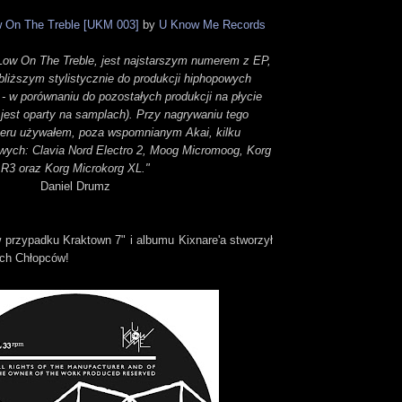
w On The Treble [UKM 003]
by
U Know Me Records
Low On The Treble, jest najstarszym numerem z EP,
jbliższym stylistycznie do produkcji hiphopowych
 - w porównaniu do pozostałych produkcji na płycie
 jest oparty na samplach). Przy nagrywaniu tego
eru używałem, poza wspomnianym Akai, kilku
wych: Clavia Nord Electro 2, Moog Micromoog, Korg
R3 oraz Korg Microkorg XL."
Daniel Drumz
w przypadku Kraktown 7" i albumu Kixnare'a stworzył
ch Chłopców!