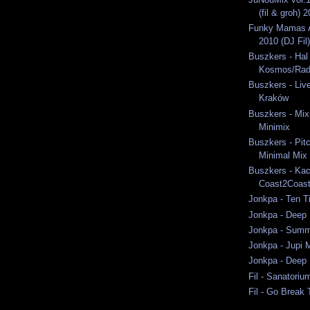
(fil & groh) 
Funky Mamas A
2010 (DJ Fil)
Buszkers - Hal
Kosmos/Rad
Buszkers - Liv
Kraków
Buszkers - Mixi
Minimix
Buszkers - Pit
Minimal Mix
Buszkers - Ka
Coast2Coast
Jonkpa - Ten T
Jonkpa - Deep 
Jonkpa - Summ
Jonkpa - Jupi 
Jonkpa - Deep 
Fil - Sanatori
Fil - Go Break