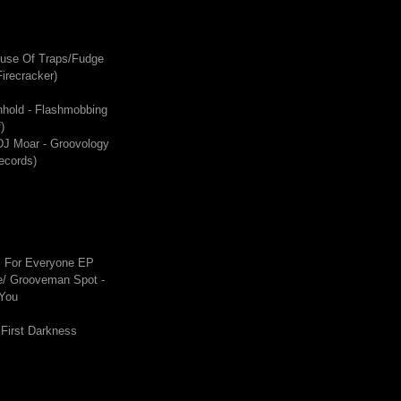
ouse Of Traps/Fudge
irecracker)
hhold - Flashmobbing
)
DJ Moar - Groovology
ecords)
s For Everyone EP
/ Grooveman Spot -
 You
 First Darkness