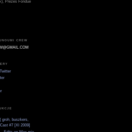
fik), Prezes Fondue
JUNOUMI CREW
W@GMAIL.COM
TERY
witter
ter
er
UKCJE
 groh, buszkers,
tCast #7 [XI 2009]
 - Edits on Wax mix