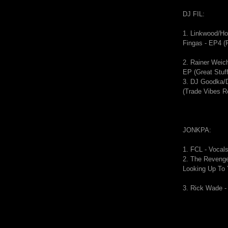
DJ FIL:
1. Linkwood/H
Fingas - EP4 (F
2. Rainer Weic
EP (Great Stuff
3. DJ Goodka/
(Trade Vibes R
JONKPA:
1.
FCL - Vocal
2.
The Revenge
Looking Up To
3. Rick Wade -