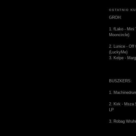
OSTATNIO K
GROH:
1. fLako - Mini
Mooncircle)
2. Lunice - Of
(LuckyMe)
3. Kelpe - Mar
BUSZKERS:
1. Machinedru
2. Kirk - Msza
LP
3. Robag Wruh