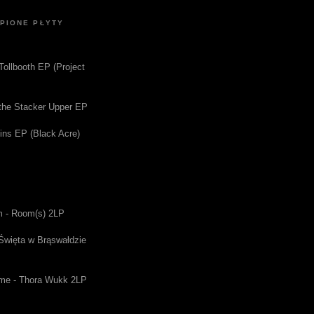
UPIONE PŁYTY
 Tollbooth EP (Project
f the Stacker Upper EP
gins EP (Black Acre)
m - Room(s) 2LP
 Święta w Brąswałdzie
me - Thora Wukk 2LP