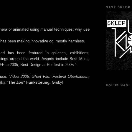
NASZ SKLEP 
camera or animated using manual techniques, why use
has been making innovative cg, mostly harmless.
ed has been featured in galleries, exhibitions,
enings around the world. Awards include Best Music
F in 2005, Best Design at Resfest in 2005."
usic Video 2005, Short Film Festival Oberhausen,
ałka
"The Zoo" Funkstörung
. Gruby!
POLUB NAS!