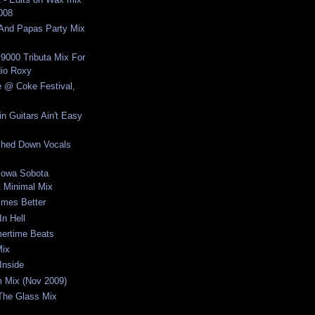
2008
nd Papas Party Mix
 9000 Tributa Mix For
io Roxy
e @ Coke Festival,
n Guitars Ain't Easy
ched Down Vocals
cowa Sobota
 Minimal Mix
imes Better
In Hell
ertime Beats
Mix
Inside
um Mix (Nov 2009)
 The Glass Mix