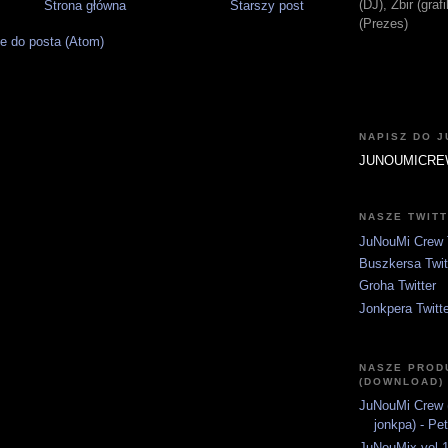
(DJ), Zbir (gra
Strona główna
Starszy post
(Prezes)
e do posta (Atom)
NAPISZ DO 
JUNOUMICRE
NASZE TWIT
JuNouMi Crew T
Buszkersa Twit
Groha Twitter
Jonkpera Twitt
NASZE PROD
(DOWNLOAD)
JuNouMi Crew (
jonkpa) - Pe
JuNouMix vol.1