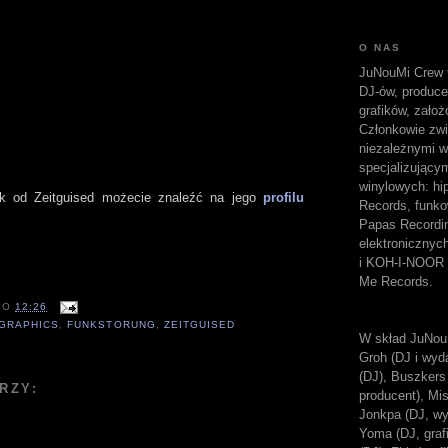
O NAS
JuNouMi Crew t
DJ-ów, produc
grafików, założ
Członkowie zwi
niezależnymi w
specjalizujący
winylowych: hi
ek od Zeitguised możecie znaleźć na jego
profilu
Records, funk
Papas Recordi
elektroniczny
i KOH-I-NOOR 
Me Records.
O
12:26
GRAPHICS
,
FUNKSTORUNG
,
ZEITGUISED
W skład JuNou
Groh (DJ i wyda
(DJ), Buszkers 
RZY:
producent), Mi
Jonkpa (DJ, wy
Yoma (DJ, grafi