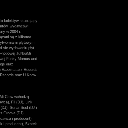
o kolektyw skupiający
entów, wydawców i
ony w 2004 r.
ązani są z kilkoma
ytwórniami płytowymi,
mi się wydawaniu płyt
p-hopowej JuNouMi
owej Funky Mamas and
ngs oraz
ch Razzmatazz Records
Records oraz U Know
Mi Crew wchodzą:
wca), Fil (DJ), Link
(DJ), Sonar Soul (DJ i
ss Groove (DJ),
dawca i producent),
k i producent), Szatek