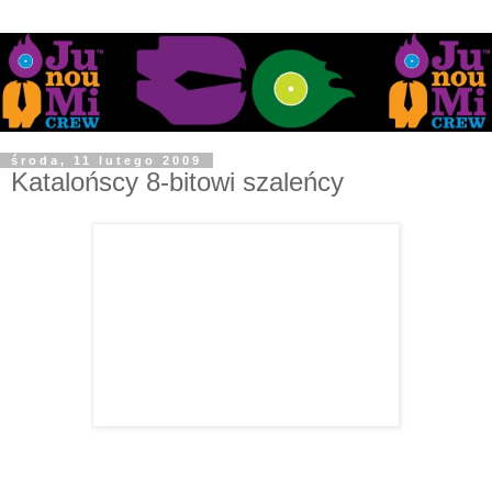
środa, 11 lutego 2009
Katalońscy 8-bitowi szaleńcy