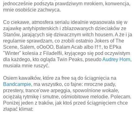
jednocześnie podszyta prawdziwym mrokiem, konwencja,
mnie osobiście zachwyca.
Co ciekawe, atmosfera serialu idealnie wpasowała się w
zajawkę antyhipsterskich i zblazowanych dzieciaków ze
Stanów, jarających się dziwacznym witch housem. A że i ja
regularnie sprawdzam, co zrobili ostatnio Jokers of The
Scene, Salem, oOoOO, Balam Acab albo I††, to EPka
"Winter" kolesia z Filadelfii, kryjącego się pod oczywistym
dla każdego, kto ogląda Twin Peaks, pseudo
Audrey Horn
,
musiała mnie ruszyć.
Osiem kawałków, które za free są do ściągnięcia na
Bandcampie
, ma wszystko, co fajne: mroczne pady,
przestery, trance'owe arpeggia, spowolnione wokale,
ociężałą rytmikę i smutne, ośmiobitowe melodie. Polecam.
Poniżej jeden z traków, jak ktoś przed ściągnięciem chce
złapać klimat: