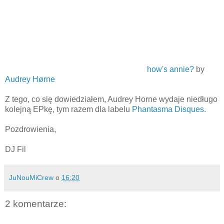
how's annie?
by
Audrey Hørne
Z tego, co się dowiedziałem, Audrey Horne wydaje niedługo
kolejną EPkę, tym razem dla labelu
Phantasma Disques
.
Pozdrowienia,
DJ Fil
JuNouMiCrew
o
16:20
2 komentarze: