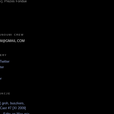
fik), Prezes Fondue
JUNOUMI CREW
W@GMAIL.COM
TERY
witter
ter
er
UKCJE
 groh, buszkers,
tCast #7 [XI 2009]
 - Edits on Wax mix