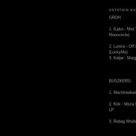
OSTATNIO K
GROH:
1. fLako - Mini
Mooncircle)
2. Lunice - Of
(LuckyMe)
3. Kelpe - Mar
BUSZKERS:
1. Machinedru
2. Kirk - Msza
LP
3. Robag Wruh