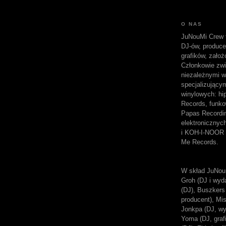
O NAS
JuNouMi Crew t
DJ-ów, produc
grafików, założ
Członkowie zwi
niezależnymi w
specjalizujący
winylowych: hi
Records, funk
Papas Recordi
elektroniczny
i KOH-I-NOOR 
Me Records.
W skład JuNou
Groh (DJ i wyda
(DJ), Buszkers 
producent), Mi
Jonkpa (DJ, wy
Yoma (DJ, grafi