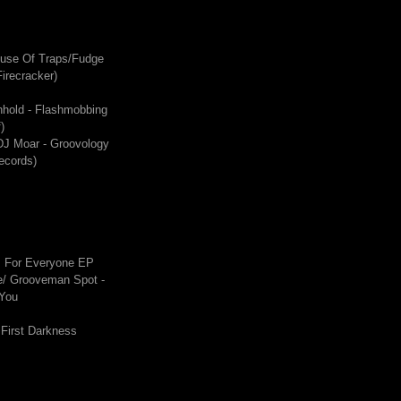
ouse Of Traps/Fudge
irecracker)
hhold - Flashmobbing
)
DJ Moar - Groovology
ecords)
s For Everyone EP
/ Grooveman Spot -
 You
 First Darkness