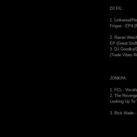
DJ FIL:
1. Linkwood/H
Fingas - EP4 (F
2. Rainer Weic
EP (Great Stuff
3. DJ Goodka/
(Trade Vibes R
JONKPA:
1.
FCL - Vocal
2.
The Revenge
Looking Up To
3. Rick Wade -