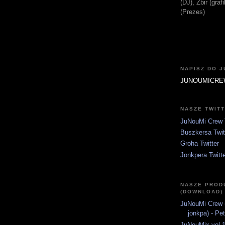
(DJ), Zbir (gra
(Prezes)
NAPISZ DO 
JUNOUMICRE
NASZE TWIT
JuNouMi Crew T
Buszkersa Twit
Groha Twitter
Jonkpera Twitt
NASZE PROD
(DOWNLOAD)
JuNouMi Crew (
jonkpa) - Pe
JuNouMix vol.1