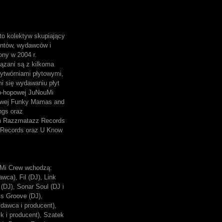
o kolektyw skupiający
entów, wydawców i
ony w 2004 r.
ązani są z kilkoma
ytwórniami płytowymi,
mi się wydawaniu płyt
p-hopowej JuNouMi
owej Funky Mamas and
ngs oraz
ch Razzmatazz Records
Records oraz U Know
Mi Crew wchodzą:
wca), Fil (DJ), Link
(DJ), Sonar Soul (DJ i
ss Groove (DJ),
dawca i producent),
k i producent), Szatek