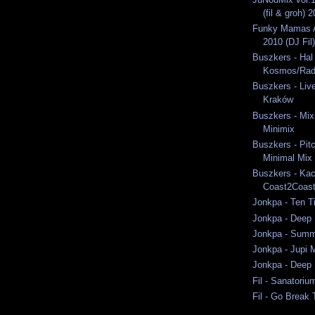
(fil & groh) 
Funky Mamas A
2010 (DJ Fil)
Buszkers - Hal
Kosmos/Rad
Buszkers - Liv
Kraków
Buszkers - Mixi
Minimix
Buszkers - Pit
Minimal Mix
Buszkers - Ka
Coast2Coast
Jonkpa - Ten T
Jonkpa - Deep 
Jonkpa - Summ
Jonkpa - Jupi 
Jonkpa - Deep 
Fil - Sanatori
Fil - Go Break