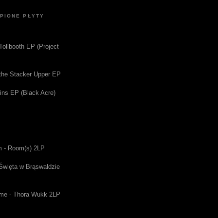
UPIONE PŁYTY
 Tollbooth EP (Project
f the Stacker Upper EP
gins EP (Black Acre)
m - Room(s) 2LP
 Święta w Brąswałdzie
me - Thora Wukk 2LP