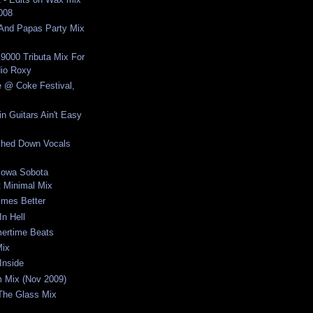
2008
nd Papas Party Mix
 9000 Tributa Mix For
io Roxy
e @ Coke Festival,
n Guitars Ain't Easy
ched Down Vocals
cowa Sobota
 Minimal Mix
imes Better
In Hell
ertime Beats
Mix
Inside
um Mix (Nov 2009)
 The Glass Mix