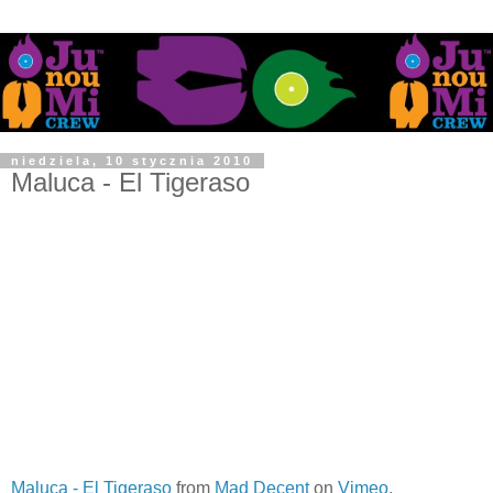
niedziela, 10 stycznia 2010
Maluca - El Tigeraso
Maluca - El Tigeraso
from
Mad Decent
on
Vimeo
.