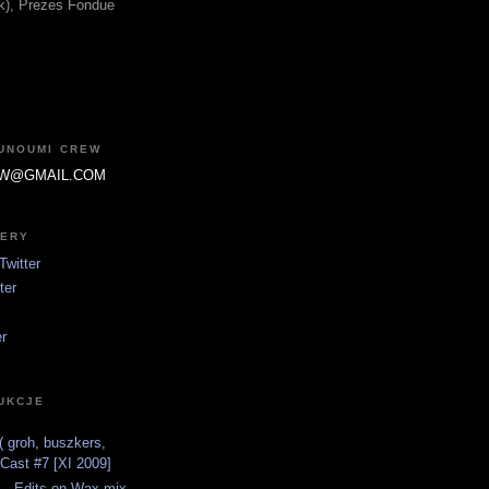
fik), Prezes Fondue
JUNOUMI CREW
W@GMAIL.COM
TERY
witter
ter
er
UKCJE
 groh, buszkers,
tCast #7 [XI 2009]
 - Edits on Wax mix