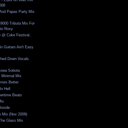
2008
nd Papas Party Mix
 9000 Tributa Mix For
io Roxy
e @ Coke Festival,
n Guitars Ain't Easy
ched Down Vocals
cowa Sobota
 Minimal Mix
imes Better
In Hell
ertime Beats
Mix
Inside
um Mix (Nov 2009)
 The Glass Mix