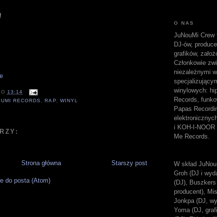
!
O NAS
JuNouMi Crew t
DJ-ów, produc
grafików, założ
Członkowie zwi
niezależnymi w
specjalizujący
winylowych: hi
O
13:14
Records, funk
OUMI RECORDS
,
RAP
,
WINYL
Papas Recordi
elektroniczny
i KOH-I-NOOR 
RZY:
Me Records.
Strona główna
Starszy post
W skład JuNou
Groh (DJ i wyda
e do posta (Atom)
(DJ), Buszkers 
producent), Mi
Jonkpa (DJ, wy
Yoma (DJ, grafi