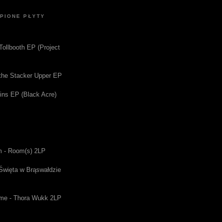
UPIONE PŁYTY
 Tollbooth EP (Project
f the Stacker Upper EP
gins EP (Black Acre)
m - Room(s) 2LP
 Święta w Brąswałdzie
me - Thora Wukk 2LP