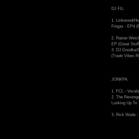
DJ FIL:
1. Linkwood/H
Fingas - EP4 (F
2. Rainer Weic
EP (Great Stuff
3. DJ Goodka/
(Trade Vibes R
JONKPA:
1.
FCL - Vocal
2.
The Revenge
Looking Up To
3. Rick Wade -