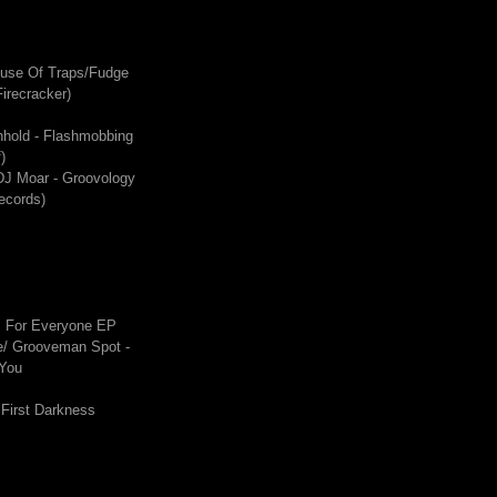
ouse Of Traps/Fudge
irecracker)
hhold - Flashmobbing
)
DJ Moar - Groovology
ecords)
s For Everyone EP
/ Grooveman Spot -
 You
 First Darkness