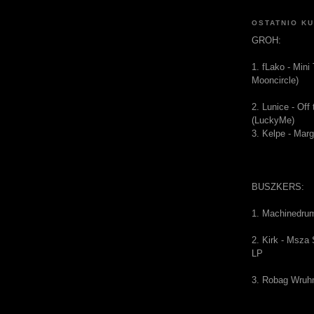
OSTATNIO K
GROH:
1. fLako - Mini
Mooncircle)
2. Lunice - Of
(LuckyMe)
3. Kelpe - Mar
BUSZKERS:
1. Machinedru
2. Kirk - Msza
LP
3. Robag Wruh