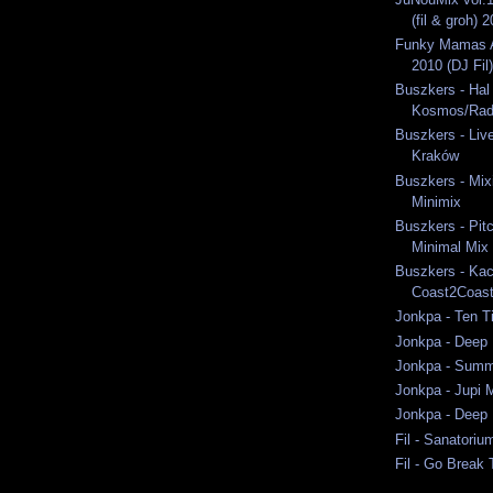
(fil & groh) 
Funky Mamas A
2010 (DJ Fil)
Buszkers - Hal
Kosmos/Rad
Buszkers - Liv
Kraków
Buszkers - Mixi
Minimix
Buszkers - Pit
Minimal Mix
Buszkers - Ka
Coast2Coast
Jonkpa - Ten T
Jonkpa - Deep 
Jonkpa - Summ
Jonkpa - Jupi 
Jonkpa - Deep 
Fil - Sanatori
Fil - Go Break