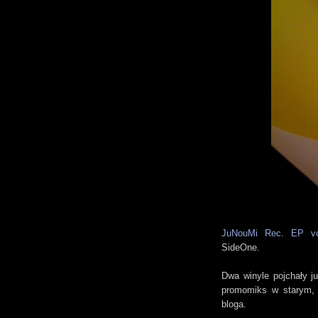
JuNouMi Rec. EP vo
SideOne.
Dwa winyle pojchały j
promomiks w starym, 
bloga.