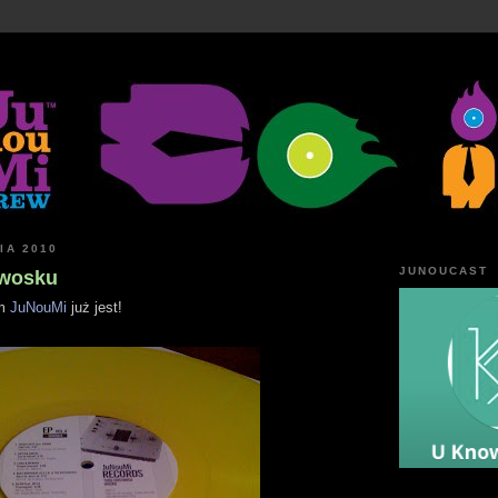
IA 2010
JUNOUCAST
 wosku
em
JuNouMi
już jest!