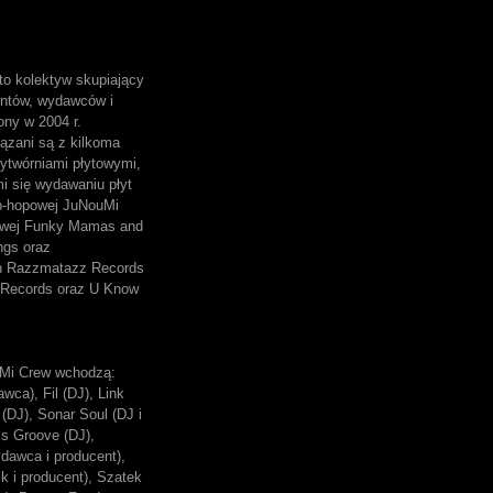
o kolektyw skupiający
entów, wydawców i
ony w 2004 r.
ązani są z kilkoma
ytwórniami płytowymi,
mi się wydawaniu płyt
p-hopowej JuNouMi
owej Funky Mamas and
ngs oraz
ch Razzmatazz Records
Records oraz U Know
Mi Crew wchodzą:
wca), Fil (DJ), Link
(DJ), Sonar Soul (DJ i
ss Groove (DJ),
dawca i producent),
k i producent), Szatek