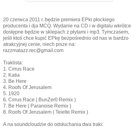
20 czerwca 2011 r. będzie premiera EPki płockiego
producenta i dja MCQ. Wydanie na CD i w digitalu wkrótce
dostępne będzie w sklepach z płytami i mp3. Tymczasem,
jeśli ktoś chce kupić EPkę bezpośrednio od nas w bardzo
atrakcyjnej cenie, niech pisze na:
razzmatazz.rec@gmail.com
Traklista:
1. Cirrus Race
2. Katia
3. Be Here
4. Roofs Of Jerusalem
5. 1920
6. Cirrus Race ( BunZer0 Remix )
7. Be Here ( Paranoise Remix )
8. Roofs Of Jerusalem ( Teielte Remix )
A na soundcloudzie do odsłuchania dwa traki: