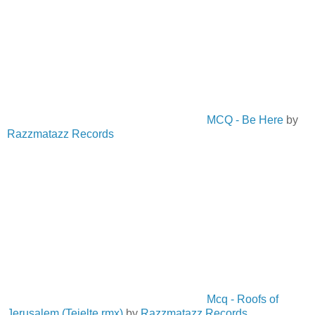
MCQ - Be Here
by
Razzmatazz Records
Mcq - Roofs of
Jerusalem (Teielte rmx)
by
Razzmatazz Records